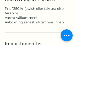
Pris 1350 kr (swish eller faktura efter
terapin).
Varmt välkommen!
Avbokning senast 24 timmar innan.
Kontaktuppgifter
Näsby allé 4, 183 55 Täby, Sverige
+46730455225
Info@tinahasselrot.se
Har du frågor eller vill boka?