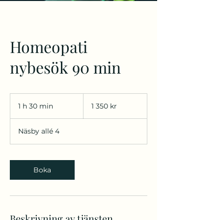
Homeopati
nybesök 90 min
1 350
svenska
1 h 30 min
1
1 350 kr
kronor
3
0
Näsby allé 4
m
i
n
Boka
Beskrivning av tjänsten