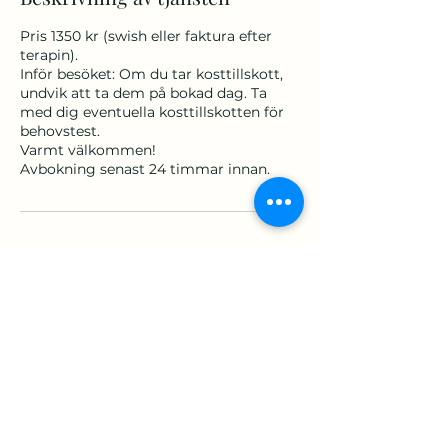
Pris 1350 kr (swish eller faktura efter
terapin).
Inför besöket: Om du tar kosttillskott,
undvik att ta dem på bokad dag. Ta
med dig eventuella kosttillskotten för
behovstest.
Varmt välkommen!
Avbokning senast 24 timmar innan.
Kontaktuppgifter
Näsby allé 4, 183 55 Täby, Sverige
+46730455225
Info@tinahasselrot.se