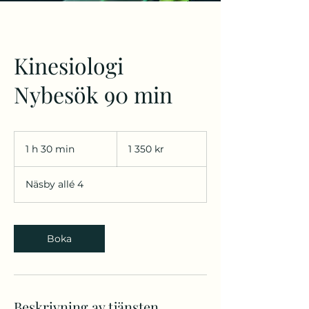
Kinesiologi
Nybesök 90 min
1 350
svenska
1 h 30 min
1
1 350 kr
kronor
3
0
Näsby allé 4
m
i
n
Boka
Beskrivning av tjänsten